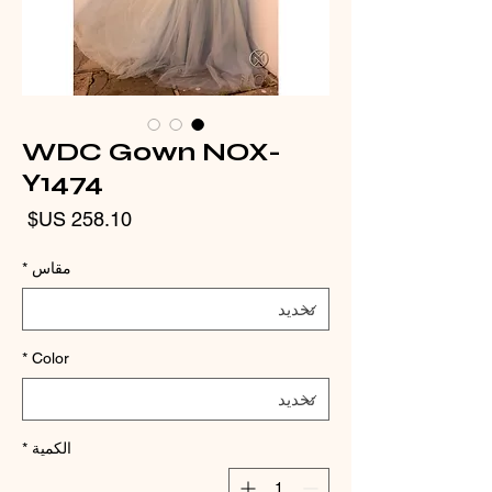
WDC Gown NOX-
Y1474
الس
مقاس
*
*
Color
الكمية
*