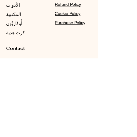
Refund Policy
الأدوات
Cookie Policy
المكتبية
Purchase Policy
أُوكَازيُون
كرت هدية
Contact
Sale@WDCGown.com
714-495-4354
8220 On the Mall,
Buena Park, CA 90620
دبليو دي