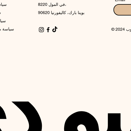
8220 في المول،
سياس
بوينا بارك، كاليفورنيا 90620
س
سيا
سياسة مل
يو 