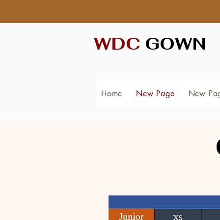
WDC
GOWN
Home
New Page
New Pa