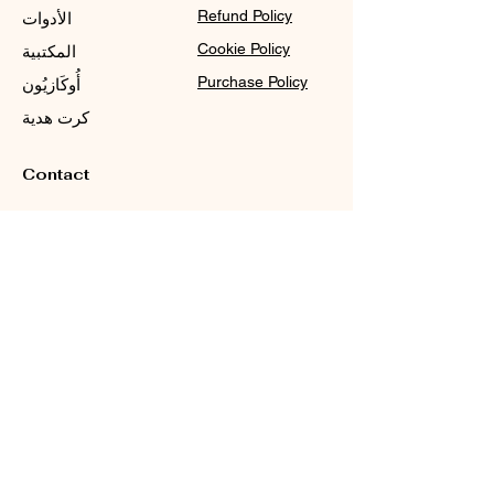
Refund Policy
الأدوات
Cookie Policy
المكتبية
Purchase Policy
أُوكَازيُون
كرت هدية
Contact
Sale@WDCGown.com
714-495-4354
8220 On the Mall,
Buena Park, CA 90620
دبليو دي