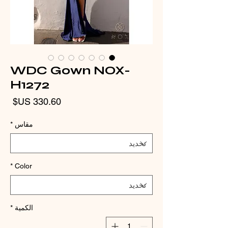
WDC Gown NOX-
H1272
الس
مقاس
*
*
Color
الكمية
*