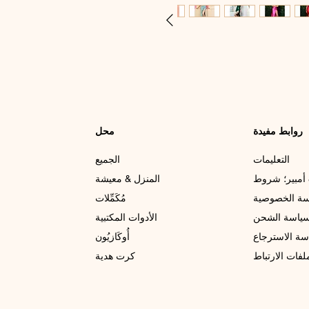
روابط مفيدة
محل
التعليمات
الجميع
أمبير؛ شروط
المنزل & معيشة
ة الخصوصية
مُكَمِّلات
ياسة الشحن
الأدوات المكتبية
سة الاسترجاع
أُوكَازيُون
فات الارتباط
كرت هدية