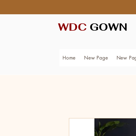
WDC
GOWN
Home
New Page
New Pa