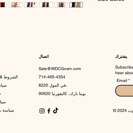
يشترك
اتصال
Subscribe
Sale@WDCGown.com
hear abou
714-495-4354
الشروط & 
Email
8220 في المول،
سياس
بوينا بارك، كاليفورنيا 90620
س
سيا
سياسة مل