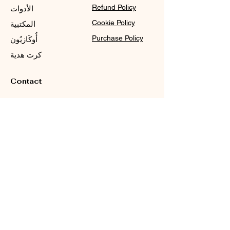
Refund Policy
الأدوات
Cookie Policy
المكتبية
Purchase Policy
أُوكَازيُون
كرت هدية
Contact
Sale@WDCGown.com
714-495-4354
8220 On the Mall,
Buena Park, CA 90620
دبليو دي