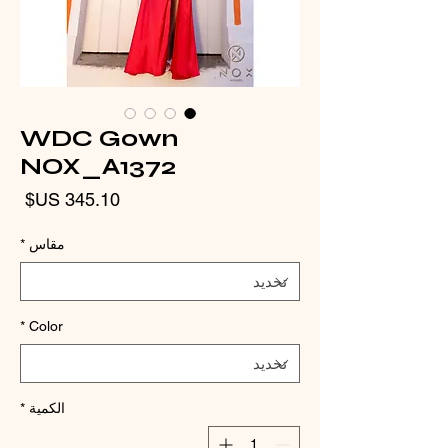
WDC Gown
NOX_A1372
الس
مقاس
*
*
Color
الكمية
*