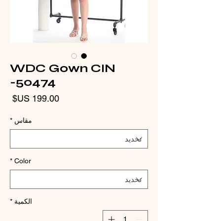
WDC Gown CIN
-50474
الس
مقاس
*
*
Color
الكمية
*