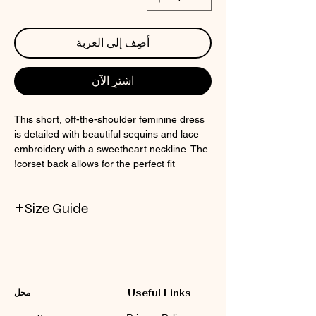
أضِف إلى العربة
اشترِ الآن
This short, off-the-shoulder feminine dress
is detailed with beautiful sequins and lace
embroidery with a sweetheart neckline. The
corset back allows for the perfect fit!
Size Guide
Check CIN Size Chart
Useful Links
محل