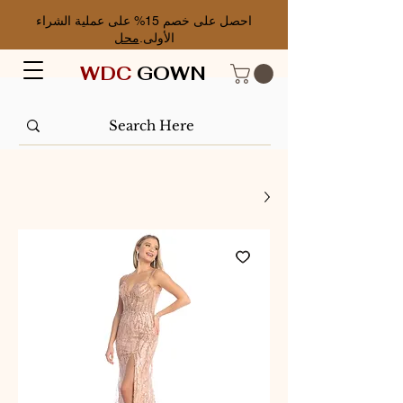
احصل على خصم 15% على عملية الشراء
الأولى.
محل
WDC
GOWN