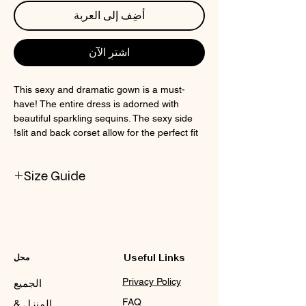
أضِف إلى العربة
اشترِ الآن
This sexy and dramatic gown is a must-
have! The entire dress is adorned with
beautiful sparkling sequins. The sexy side
slit and back corset allow for the perfect fit!
Size Guide
Check CIN Size Chart
Useful Links
محل
Privacy Policy
الجميع
FAQ
المنزل &