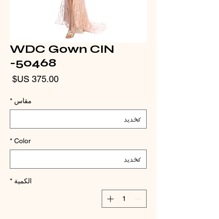
WDC Gown CIN
-50468
الس
مقاس
*
*
Color
الكمية
*