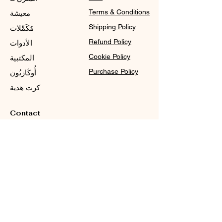
Terms & Conditions
معيشة
Shipping Policy
مُكَمِّلات
Refund Policy
الأدوات
Cookie Policy
المكتبية
Purchase Policy
أُوكَازيُون
كرت هدية
Contact
Sale@WDCGown.com
714-495-4354
8220 On the Mall,
Buena Park, CA 90620