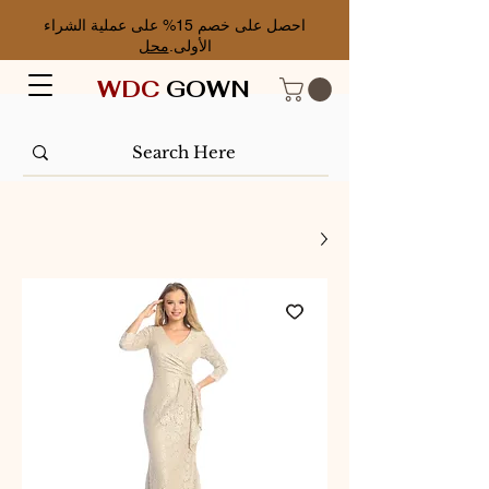
احصل على خصم 15% على عملية الشراء
الأولى.
محل
WDC
GOWN