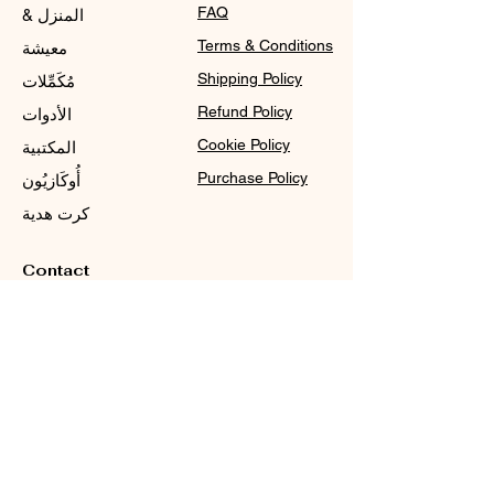
FAQ
المنزل &
Terms & Conditions
معيشة
Shipping Policy
مُكَمِّلات
Refund Policy
الأدوات
Cookie Policy
المكتبية
Purchase Policy
أُوكَازيُون
كرت هدية
Contact
Sale@WDCGown.com
714-495-4354
8220 On the Mall,
Buena Park, CA 90620