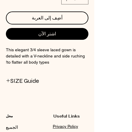
أضِف إلى العربة
اشترِ الآن
This elegant 3/4 sleeve laced gown is
detailed with a V-neckline and side ruching
to flatter all body types!
SIZE Guide
CHECK CIN SIZE CHART
Useful Links
محل
Privacy Policy
الجميع