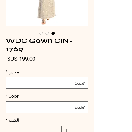
WDC Gown CIN-
1769
الس
مقاس
*
*
Color
الكمية
*