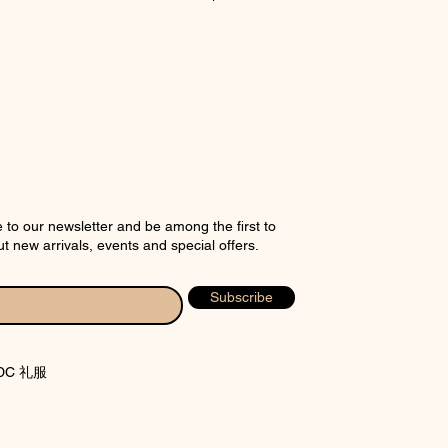
CHART
 to our newsletter and be among the first to
t new arrivals, events and special offers.
Subscribe
WDC 礼服