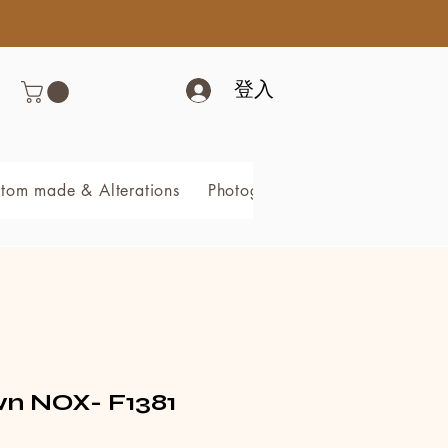
登入
tom made & Alterations
Photography & Video
Book 
 NOX- F1381