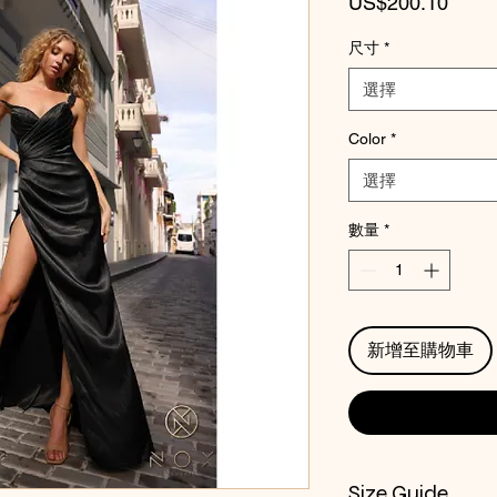
價
US$200.10
格
尺寸
*
選擇
Color
*
選擇
數量
*
新增至購物車
Size Guide