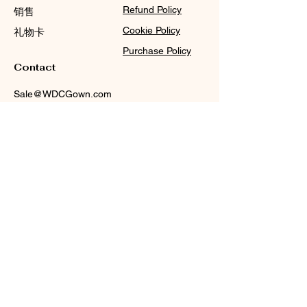
Refund Policy
销售
Cookie Policy
礼物卡
Purchase Policy
Contact
Sale@WDCGown.com
714-495-4354
8220 On the Mall,
Buena Park, CA 90620
西部数据
中心