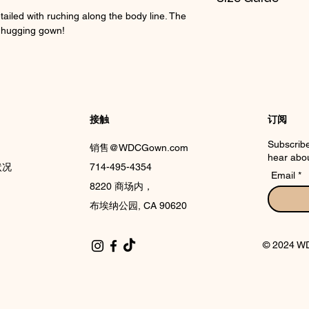
tailed with ruching along the body line. The
Check CIN Size Cha
y hugging gown!
接触
订阅
Subscribe
销售@WDCGown.com
hear abou
状况
714-495-4354
Email
8220 商场内，
布埃纳公园, CA 90620
© 2024 