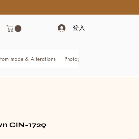
登入
tom made & Alterations
Photography & Video
Book 
 CIN-1729