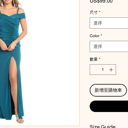
價
US$99.00
格
尺寸
*
選擇
Color
*
選擇
數量
*
新增至購物車
Size Guide