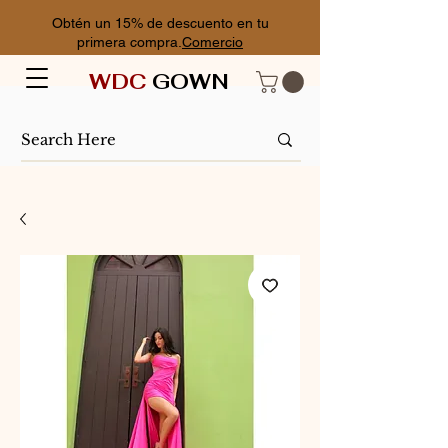
Obtén un 15% de descuento en tu
primera compra.
Comercio
WDC
GOWN