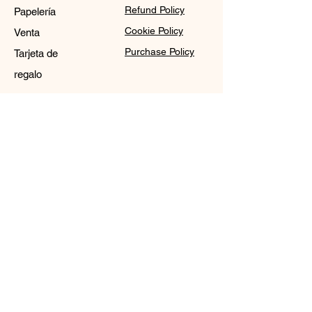
Refund Policy
Papelería
Cookie Policy
Venta
Purchase Policy
Tarjeta de
regalo
Contact
Sale@WDCGown.com
714-495-4354
8220 On the Mall,
Buena Park, CA 90620
WDC