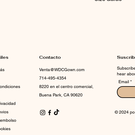
CHECK NOX SIZE 
iles
Contacto
Suscrib
Subscribe
más
Venta@WDCGown.com
hear abou
714-495-4354
Email
ondiciones
8220 en el centro comercial,
Buena Park, CA 90620
rivacidad
nvios
© 2024 po
reembolso
ookies