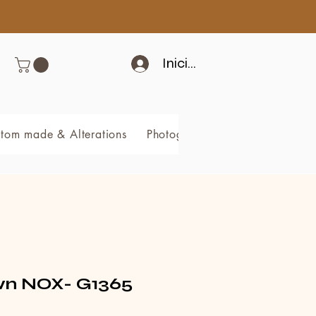
Iniciar sesión
tom made & Alterations
Photography & Video
Book 
n NOX- G1365