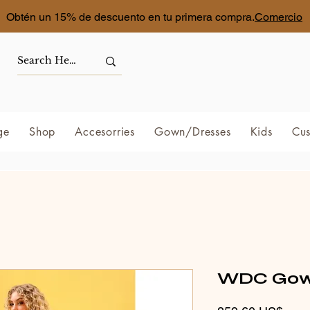
Obtén un 15% de descuento en tu primera compra.
Comercio
ge
Shop
Accesorries
Gown/Dresses
Kids
Cus
WDC Gow