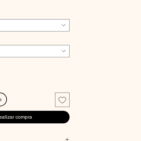
io
o
ealizar compra