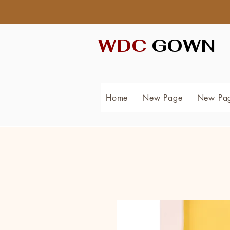
WDC
GOWN
Home
New Page
New Pa