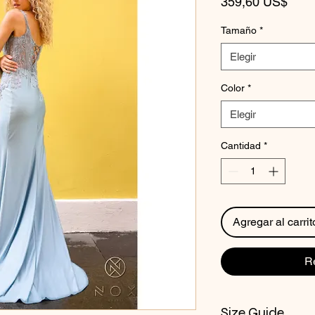
Prec
359,60 US$
Tamaño
*
Elegir
Color
*
Elegir
Cantidad
*
Agregar al carrit
R
Size Guide