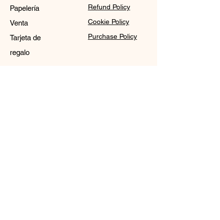
Refund Policy
Papelería
Cookie Policy
Venta
Purchase Policy
Tarjeta de
regalo
Contact
Sale@WDCGown.com
714-495-4354
8220 On the Mall,
Buena Park, CA 90620
WDC