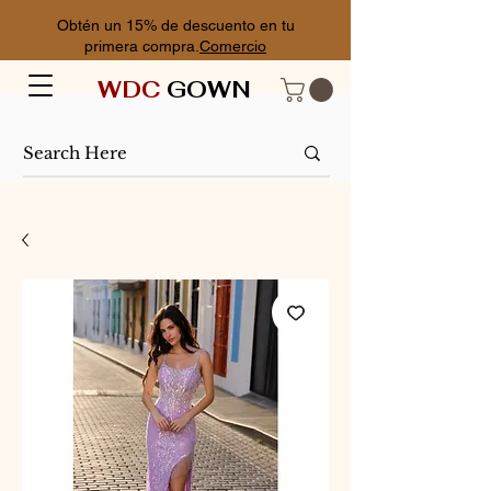
Obtén un 15% de descuento en tu
primera compra.
Comercio
WDC
GOWN