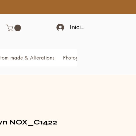
Iniciar sesión
tom made & Alterations
Photography & Video
Book 
n NOX_C1422