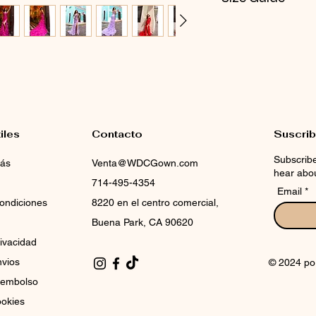
CHECK NOX SIZE 
iles
Contacto
Suscrib
Subscribe
más
Venta@WDCGown.com
hear abou
714-495-4354
Email
ondiciones
8220 en el centro comercial,
Buena Park, CA 90620
rivacidad
nvios
© 2024 po
reembolso
ookies