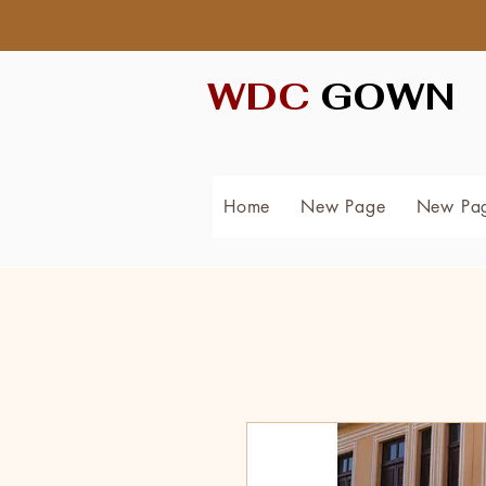
WDC
GOWN
Home
New Page
New Pa