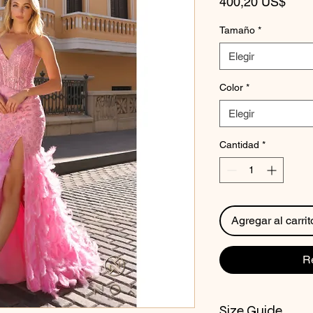
Prec
400,20 US$
Tamaño
*
Elegir
Color
*
Elegir
Cantidad
*
Agregar al carrit
R
Size Guide