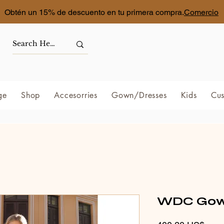
Obtén un 15% de descuento en tu primera compra.
Comercio
ge
Shop
Accesorries
Gown/Dresses
Kids
Cus
WDC Gow