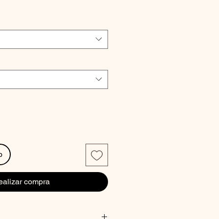
io
o
ealizar compra