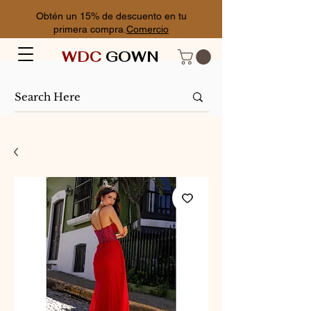
Obtén un 15% de descuento en tu
primera compra.
Comercio
WDC
GOWN