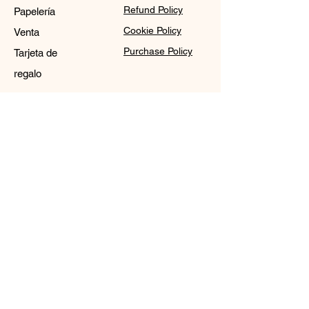
Refund Policy
Papelería
Cookie Policy
Venta
Purchase Policy
Tarjeta de
regalo
Contact
Sale@WDCGown.com
714-495-4354
8220 On the Mall,
Buena Park, CA 90620
WDC